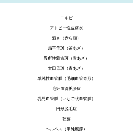
ニキビ
アトピー性皮膚炎
酒さ（赤ら顔）
扁平母斑（茶あざ）
異所性蒙古斑（青あざ）
太田母斑（青あざ）
単純性血管腫（毛細血管奇形）
毛細血管拡張症
乳児血管腫（いちご状血管腫）
円形脱毛症
乾癬
ヘルペス（単純疱疹）