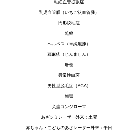
毛細血管拡張症
乳児血管腫（いちご状血管腫）
円形脱毛症
乾癬
ヘルペス（単純疱疹）
蕁麻疹（じんましん）
肝斑
尋常性白斑
男性型脱毛症（AGA）
梅毒
尖圭コンジローマ
あざシミレーザー外来：土曜
赤ちゃん・こどものあざレーザー外来：平日